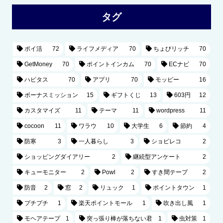
タグ
ポイ活
72
ライフメディア
70
ちょびリッチ
70
GetMoney
70
ポイントインカム
70
ECナビ
70
ハピタス
70
アプリ
70
モッピー
16
ボーナスミッション
15
ギフトくじ
13
603円
12
カスタマイズ
11
テーマ
11
wordpress
11
cocoon
11
ワラウ
10
大学生
6
節約
4
防寒
3
一人暮らし
3
ショピレコ
2
ショッピングダイアリー
2
継続型アンケート
2
キューモニター
2
Powl
2
すき間テープ
2
防音
2
窓
2
リュック
1
ポイントタウン
1
プチプチ
1
楽天ポイントモール
1
吹き出し風
1
モヘアテープ
1
突っ張り棒が落ちない君
1
虫対策
1