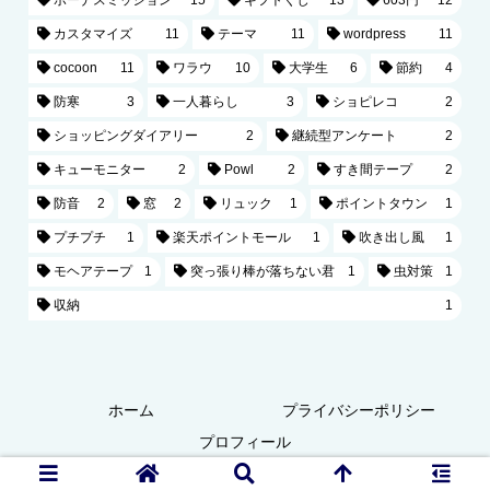
カスタマイズ
11
テーマ
11
wordpress
11
cocoon
11
ワラウ
10
大学生
6
節約
4
防寒
3
一人暮らし
3
ショピレコ
2
ショッピングダイアリー
2
継続型アンケート
2
キューモニター
2
Powl
2
すき間テープ
2
防音
2
窓
2
リュック
1
ポイントタウン
1
プチプチ
1
楽天ポイントモール
1
吹き出し風
1
モヘアテープ
1
突っ張り棒が落ちない君
1
虫対策
1
収納
1
ホーム
プライバシーポリシー
プロフィール
Copyright © 2021 なまけブログ All Rights Reserved.