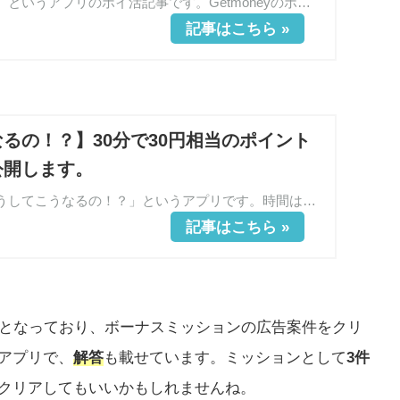
【よく見ると変な漫画】というアプリのポイ活記事です。Getmoneyのボーナスミッションなどに最適で、最大で603円相当のポイントがもらえます。登録していない方はこちらから登録できるのでぜひ登録してみてください。
るの！？】30分で30円相当のポイント
公開します。
今回紹介するのは「どうしてこうなるの！？」というアプリです。時間は30分程度ででき、30円相当のポイントがゲットできます。答えがのっているので見るだけで簡単にポイ活ができちゃいます。
となっており、ボーナスミッションの広告案件をクリ
アプリで、
解答
も載せています。ミッションとして
3件
クリアしてもいいかもしれませんね。