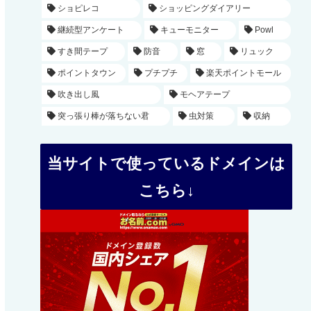
ショピレコ
ショッピングダイアリー
継続型アンケート
キューモニター
Powl
すき間テープ
防音
窓
リュック
ポイントタウン
プチプチ
楽天ポイントモール
吹き出し風
モヘアテープ
突っ張り棒が落ちない君
虫対策
収納
当サイトで使っているドメインは
こちら↓