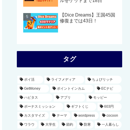
ルをゲットまで18日
【Dice Dreams】王国45国
修復までは43日！
タグ
ポイ活
ライフメディア
ちょびリッチ
GetMoney
ポイントインカム
ECナビ
ハピタス
アプリ
モッピー
ボーナスミッション
ギフトくじ
603円
カスタマイズ
テーマ
wordpress
cocoon
ワラウ
大学生
節約
防寒
一人暮らし