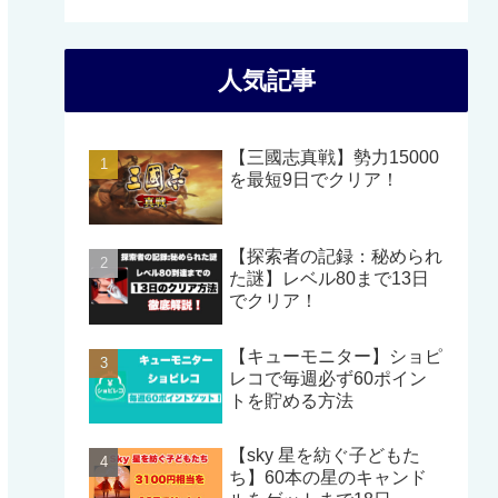
人気記事
【三國志真戦】勢力15000
を最短9日でクリア！
【探索者の記録：秘められ
た謎】レベル80まで13日
でクリア！
【キューモニター】ショピ
レコで毎週必ず60ポイン
トを貯める方法
【sky 星を紡ぐ子どもた
ち】60本の星のキャンド