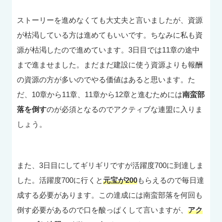
ストーリーを進めなくても大丈夫と言いましたが、資源
が枯渇している方は進めてもいいです。ちなみに私も資
源が枯渇したので進めています。3日目では11章の途中
まで進ませました。まだまだ建設に使う資源よりも報酬
の資源の方が多いのでやる価値はあると思います。た
だ、10章から11章、11章から12章と進むためには
南蛮部
落を倒す
のが必須となるのでアクティブな連盟に入りま
しょう。
また、3日目にしてギリギリですが活躍度700に到達しま
した。活躍度700に行くと
元宝が200
もらえるので毎日達
成する必要があります。この達成には南蛮部落を何回も
倒す必要があるので口を酸っぱくして言いますが、
アク