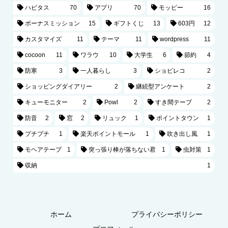
ハピタス
70
アプリ
70
モッピー
16
ボーナスミッション
15
ギフトくじ
13
603円
12
カスタマイズ
11
テーマ
11
wordpress
11
cocoon
11
ワラウ
10
大学生
6
節約
4
防寒
3
一人暮らし
3
ショピレコ
2
ショッピングダイアリー
2
継続型アンケート
2
キューモニター
2
Powl
2
すき間テープ
2
防音
2
窓
2
リュック
1
ポイントタウン
1
プチプチ
1
楽天ポイントモール
1
吹き出し風
1
モヘアテープ
1
突っ張り棒が落ちない君
1
虫対策
1
収納
1
ホーム
プライバシーポリシー