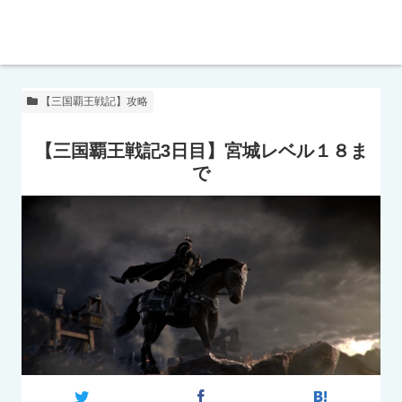
【三国覇王戦記】攻略
【三国覇王戦記3日目】宮城レベル１８ま
で