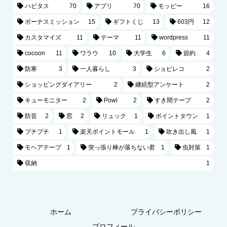
ハピタス
70
アプリ
70
モッピー
16
ボーナスミッション
15
ギフトくじ
13
603円
12
カスタマイズ
11
テーマ
11
wordpress
11
cocoon
11
ワラウ
10
大学生
6
節約
4
防寒
3
一人暮らし
3
ショピレコ
2
ショッピングダイアリー
2
継続型アンケート
2
キューモニター
2
Powl
2
すき間テープ
2
防音
2
窓
2
リュック
1
ポイントタウン
1
プチプチ
1
楽天ポイントモール
1
吹き出し風
1
モヘアテープ
1
突っ張り棒が落ちない君
1
虫対策
1
収納
1
ホーム
プライバシーポリシー
プロフィール